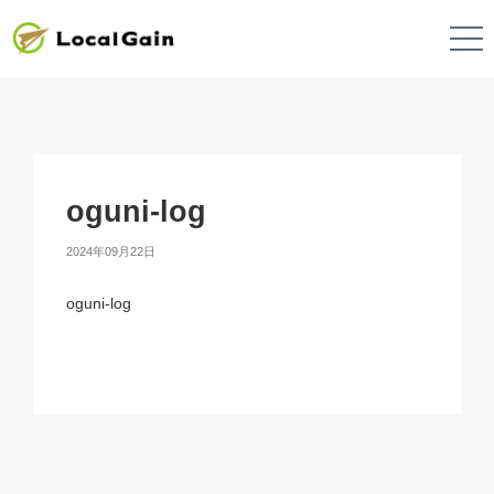
oguni-log
2024年09月22日
oguni-log