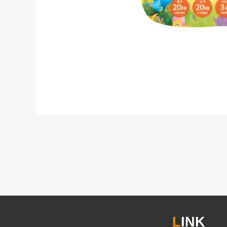
L
INK