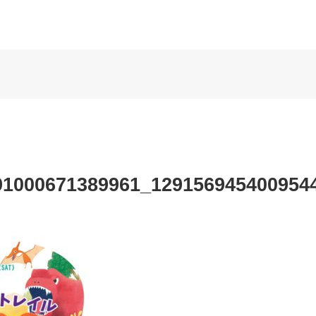
91000671389961_129156945400954