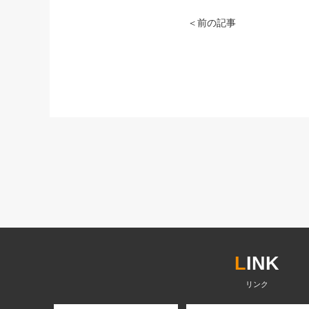
＜前の記事
L
INK