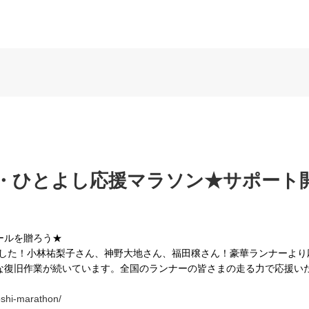
・ひとよし応援マラソン★サポート
ールを贈ろう★
ました！小林祐梨子さん、神野大地さん、福田穣さん！豪華ランナーより
な復旧作業が続いています。全国のランナーの皆さまの走る力で応援い
yoshi-marathon/