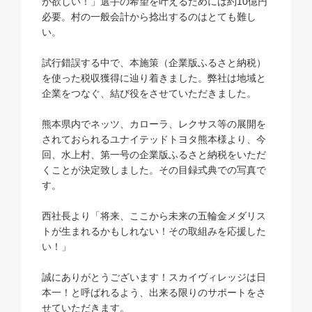
が欲しい！」選手の希望を叶えるためには約10億円
必要。村の一般会計から捻出するのはとても難し
い。
試行錯誤する中で、本施策（企業版ふるさと納税）
を使った税収獲得に辿り着きました。弊社は地域と
企業をつなぐ、結び役をさせていただきました。
熊本県内でネッツ、カローラ、レクサス等の展開を
されておられる
ユナイテッドトヨタ熊本
様より、今
回、水上村、第一号の企業版ふるさと納税をいただ
くことが決定致しました。その目録式典での写真で
す。
西社長より「将来、ここから未来の五輪金メダリス
トが生まれるかもしれない！その取組みを応援した
い！」
誠にありがとうございます！スカイヴィレッジは日
本一！と呼ばれるよう、出来る限りのサポートをさ
せていただきます。