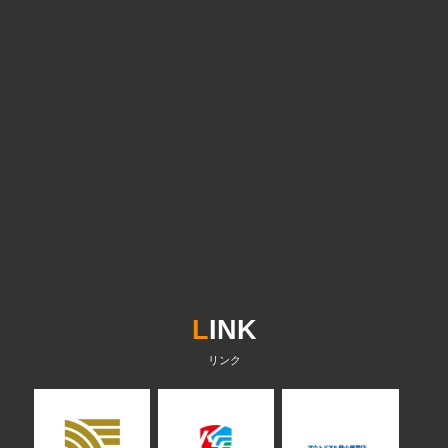
L
INK