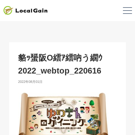
貉ｯ蜑阪Ο繧ｱ繧吶う繝ｳ
2022_webtop_220616
2022年08月01日