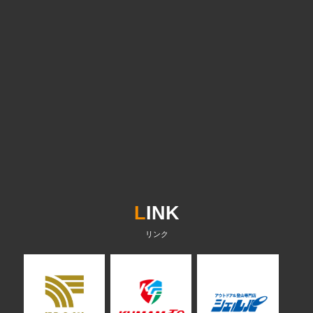
L
INK