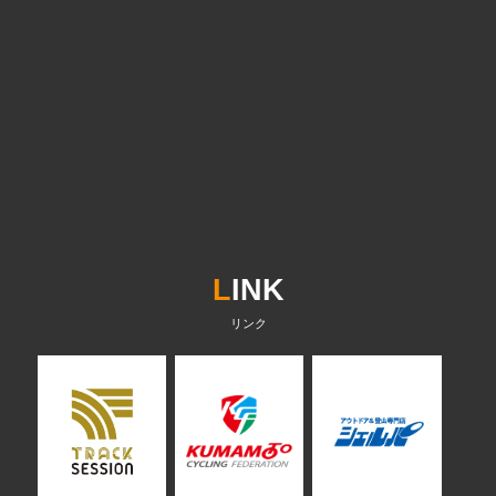
L
INK