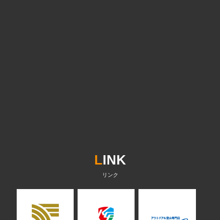
L
INK