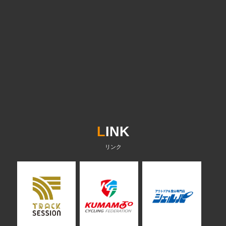
L
INK