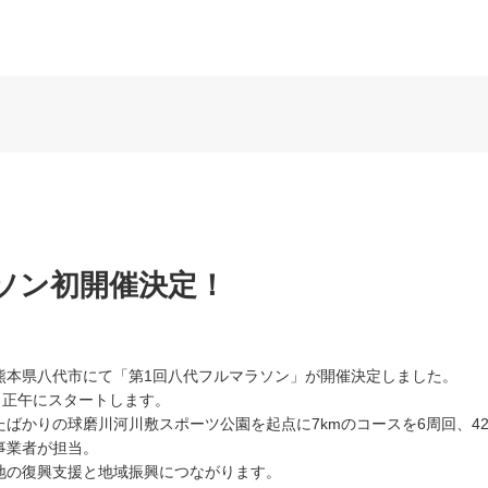
ソン初開催決定！
に、熊本県八代市にて「第1回八代フルマラソン」が開催決定しました。
）正午にスタートします。
ばかりの球磨川河川敷スポーツ公園を起点に7kmのコースを6周回、42.
事業者が担当。
地の復興支援と地域振興につながります。