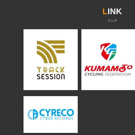
L
INK