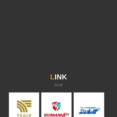
L
INK