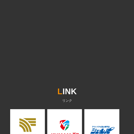
L
INK