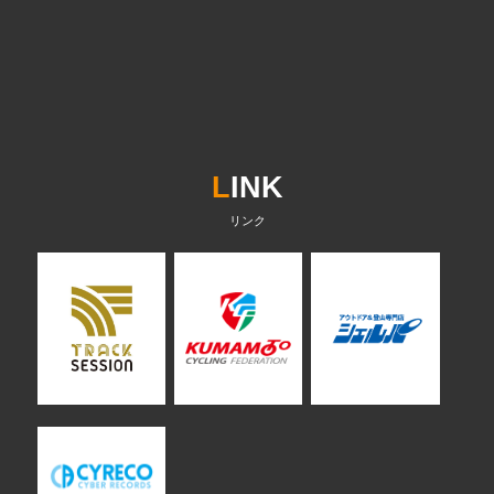
L
INK