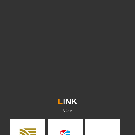
L
INK