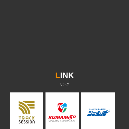
L
INK