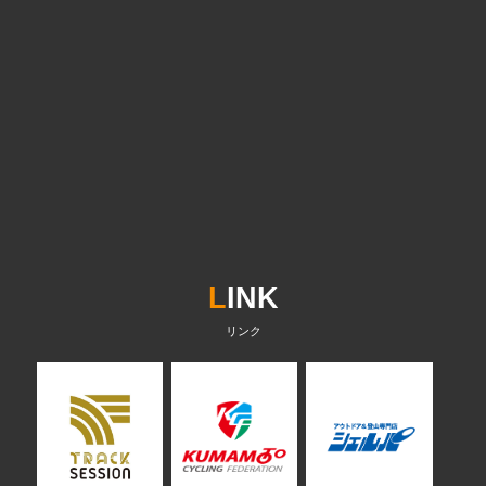
L
INK