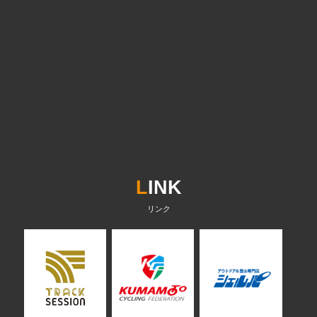
L
INK