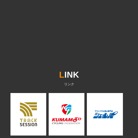
L
INK