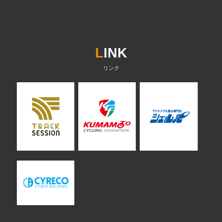
L
INK