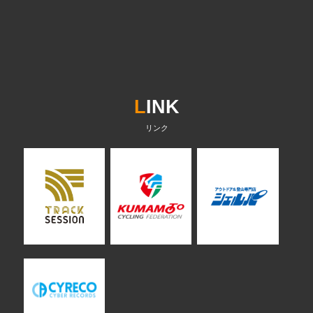
L
INK