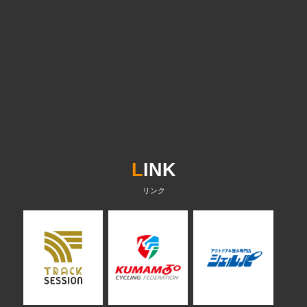
L
INK