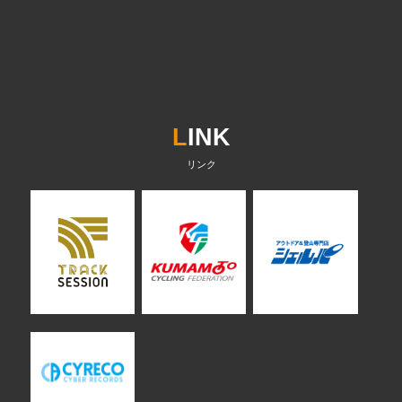
L
INK