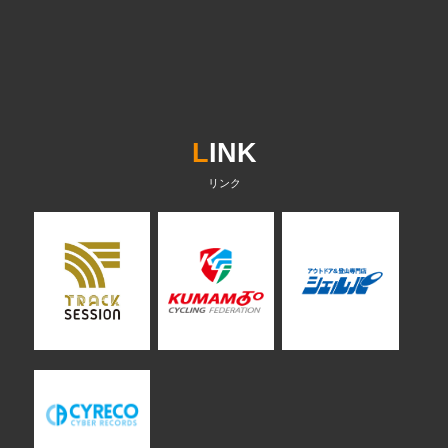
L
INK