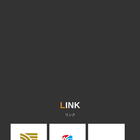
L
INK