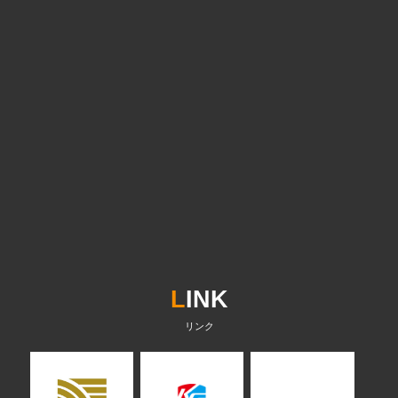
L
INK