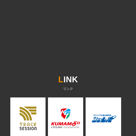
L
INK