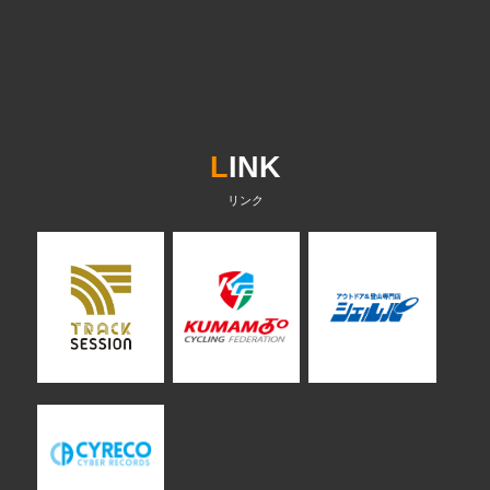
L
INK