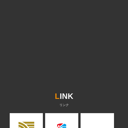
L
INK