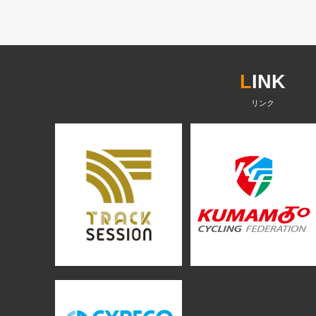
L
INK