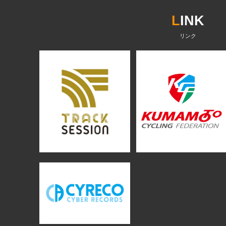
L
INK