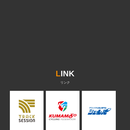
L
INK