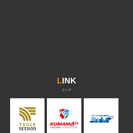
L
INK