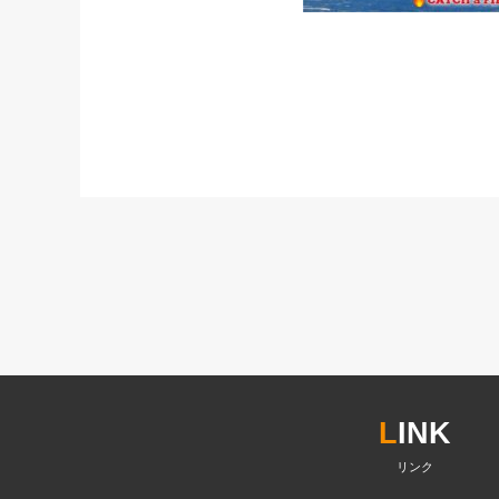
L
INK