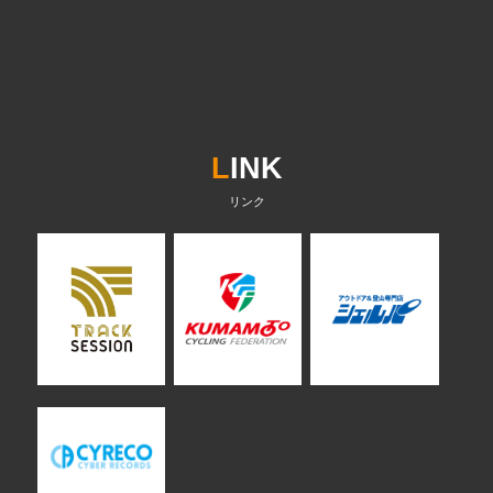
L
INK