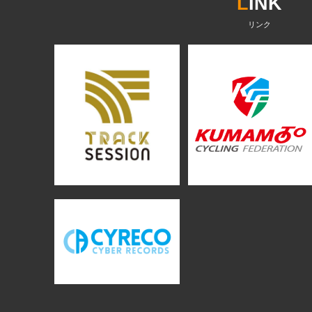
L
INK