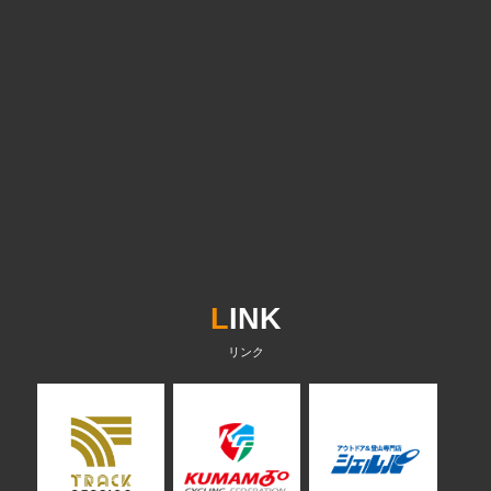
L
INK