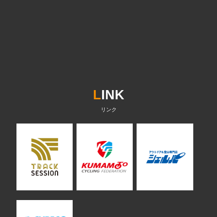
L
INK