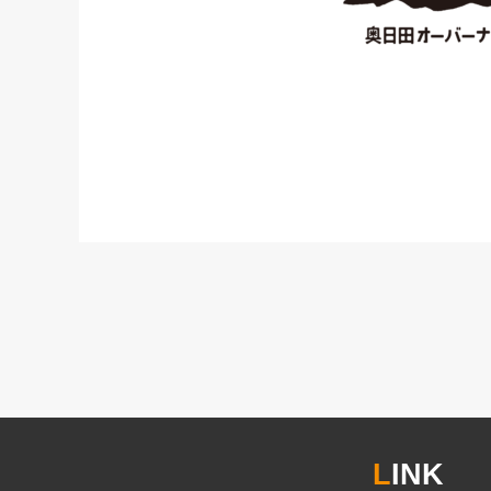
L
INK