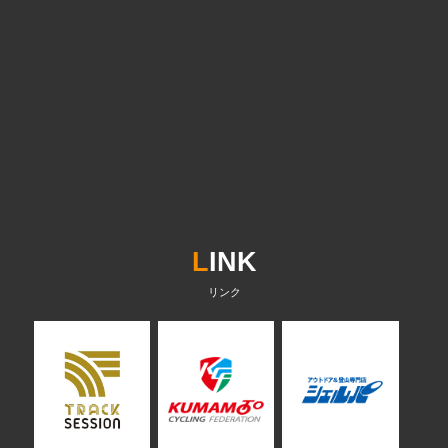
L
INK