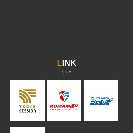
L
INK