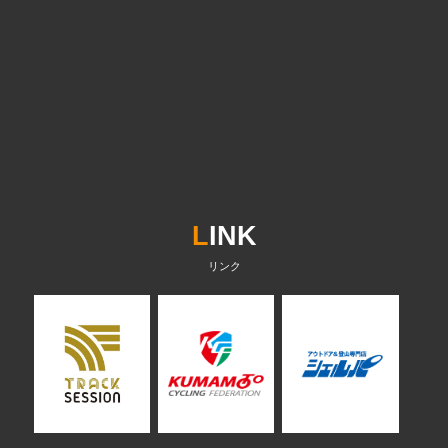
L
INK