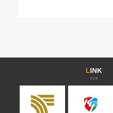
L
INK