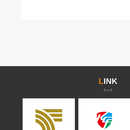
L
INK