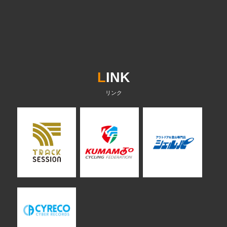
L
INK