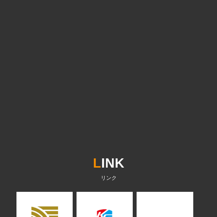
L
INK