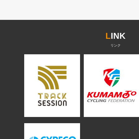
L
INK