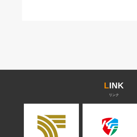
L
INK