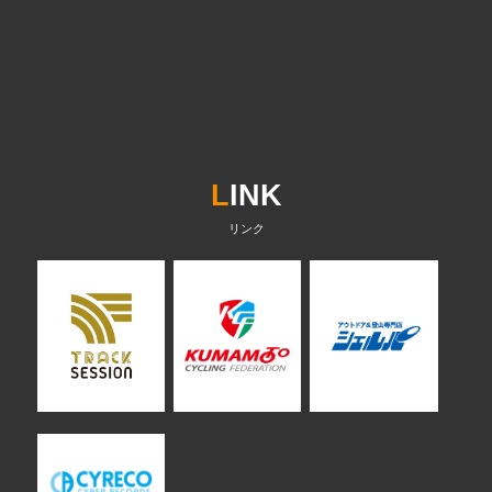
L
INK