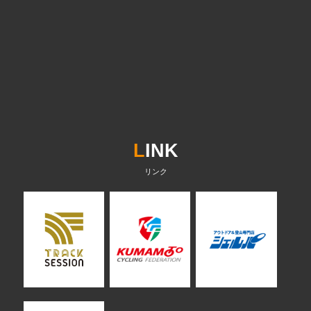
L
INK