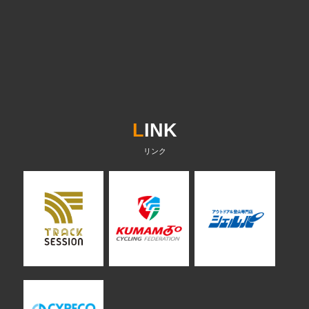
L
INK